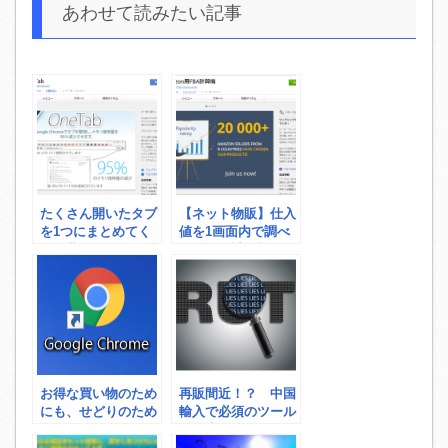
あわせて読みたい記事
たくさん開いたタブ
【ネット物販】仕入
を1つにまとめてく
値を1画面内で調べ
れて共有もできる拡
る「FBA計算機」
張機能「OneTab」
お得な買い物のため
再販間近！？ 中国
にも、せどりのため
輸入で必須のツール
にもGoogle
「在庫チェッカー」
Chrome(グーグル