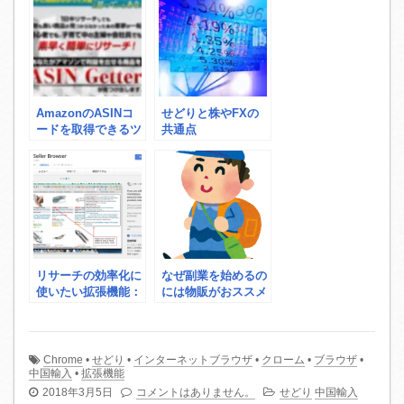
クローム）を使いた
い
AmazonのASINコ
せどりと株やFXの
ードを取得できるツ
共通点
ールが期間限定で公
開（～8/9 23:59ま
で）
リサーチの効率化に
なぜ副業を始めるの
使いたい拡張機能：
には物販がおススメ
AMZ Seller
なのか？
Browser
Chrome
•
せどり
•
インターネットブラウザ
•
クローム
•
ブラウザ
•
中国輸入
•
拡張機能
2018年3月5日
コメントはありません。
せどり
中国輸入